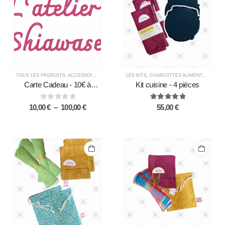
TOUS LES PRODUITS
,
ACCESSOIRES
,
CHARLOTTES ALIMENTAIRES
LES KITS
,
CHARLOTTES ALIMENTAIRES
,
DÉCORATION
,
ESSUI
,
E
Carte Cadeau - 10€ à
Kit cuisine - 4 pièces
100€
0
out of 5
5.00
out of 5
10,00
€
–
100,00
€
55,00
€