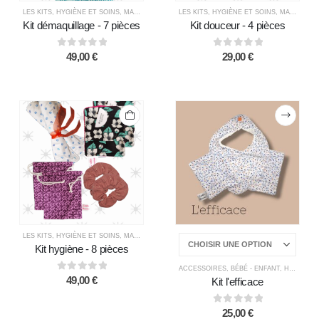
LES KITS
,
HYGIÈNE ET SOINS
,
MAISON ZÉRO DÉCHET
LES KITS
,
TOUS LES PRODUITS
,
HYGIÈNE ET SOINS
,
MAISON ZÉRO DÉCHET
Kit démaquillage - 7 pièces
Kit douceur - 4 pièces
0
out of 5
0
out of 5
49,00
€
29,00
€
LES KITS
,
HYGIÈNE ET SOINS
,
MAISON ZÉRO DÉCHET
,
TOUS LES PRODUITS
Kit hygiène - 8 pièces
ACCESSOIRES
,
BÉBÉ - ENFANT
,
HYGIÈNE ET SOINS
0
out of 5
49,00
€
Kit l'efficace
0
out of 5
25,00
€