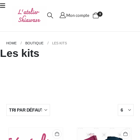
0
Mon compte
HOME
BOUTIQUE
LES KITS
Les kits
Les kits