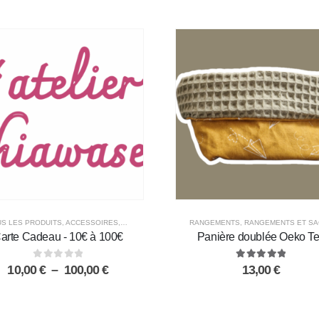
S LES PRODUITS
,
ACCESSOIRES
,
CHARLOTTES ALIMENTAIRES
RANGEMENTS
,
DÉCORATION
,
RANGEMENTS ET SAC
,
ESSUIES 
arte Cadeau - 10€ à 100€
Panière doublée Oeko T
0
out of 5
5.00
out of 5
10,00
€
–
100,00
€
13,00
€