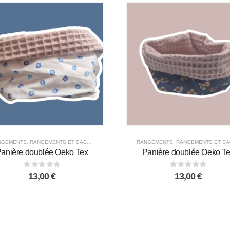
NGEMENTS
,
RANGEMENTS ET SACS
,
TOUS LES PRODUITS
RANGEMENTS
,
RANGEMENTS ET SAC
anière doublée Oeko Tex
Panière doublée Oeko T
0
out of 5
0
out of 5
13,00
€
13,00
€