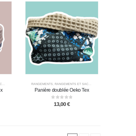
S
,
TOUS LES PRODUITS
RANGEMENTS
,
RANGEMENTS ET SACS
,
TOUS LES PRODUITS
ex
Panière doublée Oeko Tex
0
out of 5
13,00
€