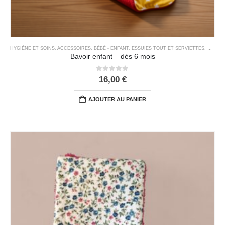
HYGIÈNE ET SOINS
,
ACCESSOIRES
,
BÉBÉ - ENFANT
,
ESSUIES TOUT ET SERVIETTES
,
MAISO
Bavoir enfant – dès 6 mois
0
out of 5
16,00
€
AJOUTER AU PANIER