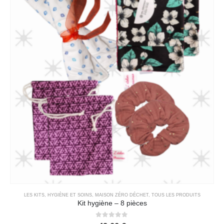
LES KITS
,
HYGIÈNE ET SOINS
,
MAISON ZÉRO DÉCHET
,
TOUS LES PRODUITS
Kit hygiène – 8 pièces
0
out of 5