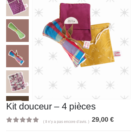
Kit douceur – 4 pièces
29,00
€
( Il n’y a pas encore d’avis. )
0
out of 5