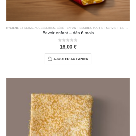
HYGIÈNE ET SOINS
,
ACCESSOIRES
,
BÉBÉ - ENFANT
,
ESSUIES TOUT ET SERVIETTES
,
MAISO
Bavoir enfant – dès 6 mois
0
out of 5
16,00
€
AJOUTER AU PANIER