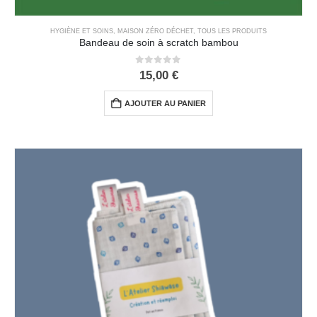
HYGIÈNE ET SOINS
,
MAISON ZÉRO DÉCHET
,
TOUS LES PRODUITS
Bandeau de soin à scratch bambou
0
out of 5
15,00
€
AJOUTER AU PANIER