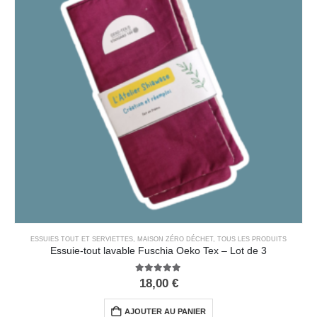
ESSUIES TOUT ET SERVIETTES
,
MAISON ZÉRO DÉCHET
,
TOUS LES PRODUITS
Essuie-tout lavable Fuschia Oeko Tex – Lot de 3
5.00
out of 5
18,00
€
AJOUTER AU PANIER