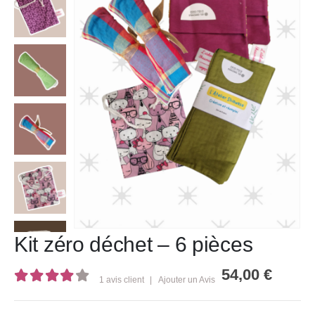
Kit zéro déchet – 6 pièces
54,00
€
1
avis client
|
Ajouter un Avis
4.00
out of 5