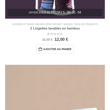
113
DAYS
09
:
01
:
04
OFFER ENDS IN:
HYGIÈNE ET SOINS
,
MAISON ZÉRO DÉCHET
,
SOLDES
,
TOUS LES PRODUITS
2 Lingettes lavables en bambou
0
out of 5
12,00
€
16,00
€
AJOUTER AU PANIER