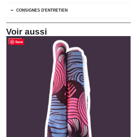
CONSIGNES D'ENTRETIEN
Voir aussi
Save
Save
Save
Save
-25%