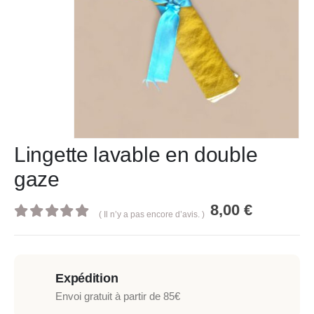
Lingette lavable en double
gaze
8,00
€
( Il n’y a pas encore d’avis. )
0
out of 5
Expédition
Envoi gratuit à partir de 85€