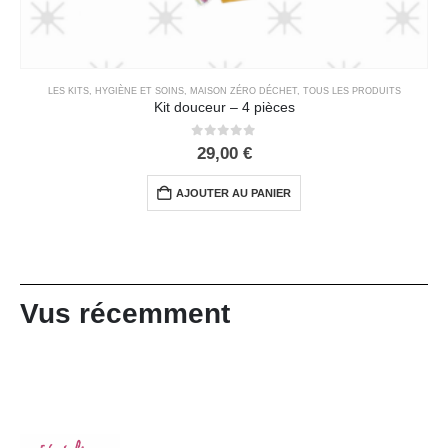
LES KITS
,
HYGIÈNE ET SOINS
,
MAISON ZÉRO DÉCHET
,
TOUS LES PRODUITS
Kit douceur – 4 pièces
0
out of 5
29,00
€
AJOUTER AU PANIER
Vus récemment