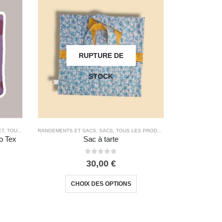
RUPTURE DE
STOCK
ET
,
TOUS LES PRODUITS
RANGEMENTS ET SACS
,
SACS
,
TOUS LES PRODUITS
o Tex
Sac à tarte
0
out of 5
30,00
€
CHOIX DES OPTIONS