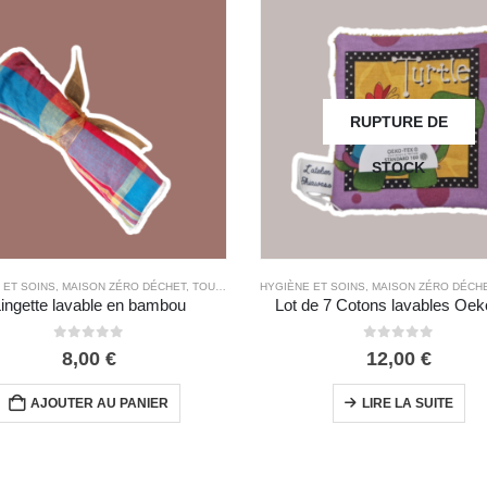
RUPTURE DE
STOCK
ITS
 ET SOINS
,
MAISON ZÉRO DÉCHET
,
TOUS LES PRODUITS
HYGIÈNE ET SOINS
,
MAISON ZÉRO DÉCH
ingette lavable en bambou
Lot de 7 Cotons lavables Oek
0
out of 5
0
out of 5
8,00
€
12,00
€
AJOUTER AU PANIER
LIRE LA SUITE