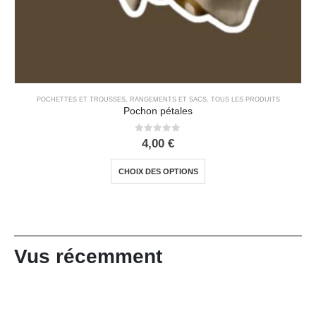
POCHETTES ET TROUSSES
,
RANGEMENTS ET SACS
,
TOUS LES PRODUITS
Pochon pétales
0
out of 5
4,00
€
CHOIX DES OPTIONS
Vus récemment