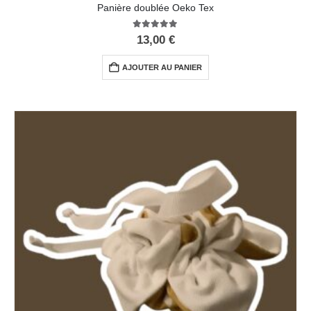
Panière doublée Oeko Tex
5.00
out of 5
13,00
€
AJOUTER AU PANIER