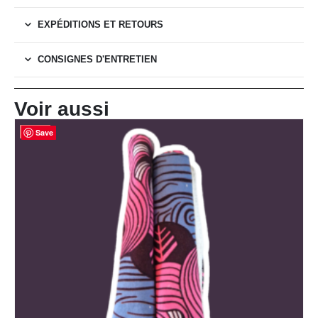
EXPÉDITIONS ET RETOURS
CONSIGNES D'ENTRETIEN
Voir aussi
Save
Save
Save
Save
-25%