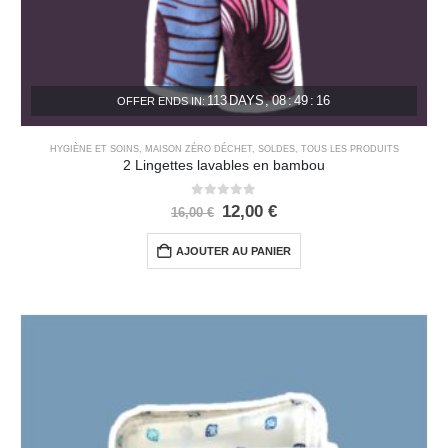
113
DAYS
08
:
49
:
16
OFFER ENDS IN:
HYGIÈNE ET SOINS
,
MAISON ZÉRO DÉCHET
,
SOLDES
,
TOUS LES PRODUITS
2 Lingettes lavables en bambou
0
out of 5
12,00
€
16,00
€
AJOUTER AU PANIER