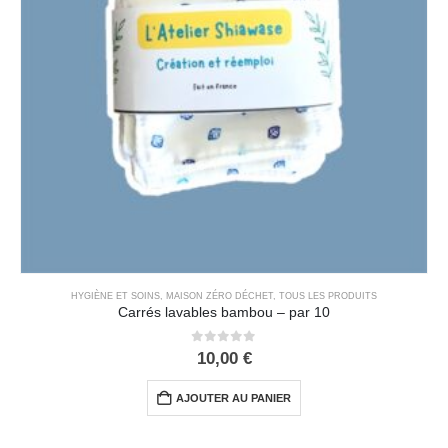
HYGIÈNE ET SOINS
,
MAISON ZÉRO DÉCHET
,
TOUS LES PRODUITS
Carrés lavables bambou – par 10
0
out of 5
10,00
€
AJOUTER AU PANIER