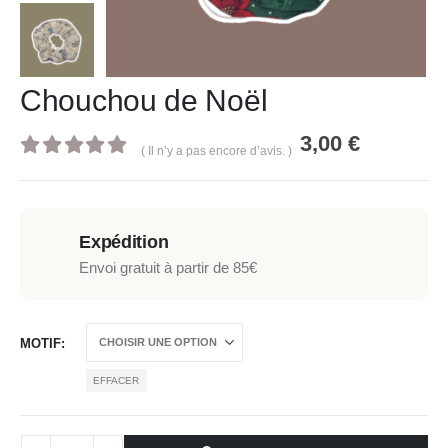
Chouchou de Noël
3,00
€
( Il n’y a pas encore d’avis. )
0
out of 5
Expédition
Envoi gratuit à partir de 85€
MOTIF
EFFACER