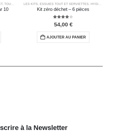
ET
,
TOUS LES PRODUITS
LES KITS
,
ESSUIES TOUT ET SERVIETTES
,
HYGIÈNE ET SOINS
,
MAISON Z
r 10
Kit zéro déchet – 6 pièces
4.00
out of 5
54,00
€
AJOUTER AU PANIER
scrire à la Newsletter