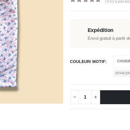
( Il n’y a pas en
0
out of 5
Expédition
Envoi gratuit à partir 
COULEUR/ MOTIF
EFFACE