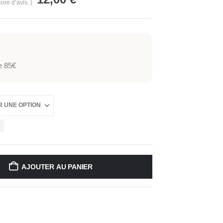
core d’avis. )
de 85€
R
AJOUTER AU PANIER