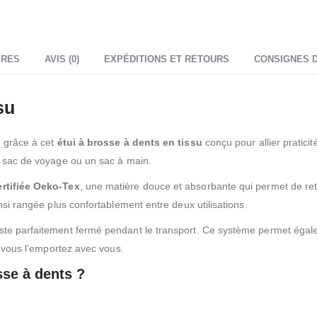
IRES
AVIS (0)
EXPÉDITIONS ET RETOURS
CONSIGNES D
su
é grâce à cet
étui à brosse à dents en tissu
conçu pour allier praticité
n sac de voyage ou un sac à main.
rtifiée Oeko-Tex
, une matière douce et absorbante qui permet de rete
nsi rangée plus confortablement entre deux utilisations.
 reste parfaitement fermé pendant le transport. Ce système permet égal
e vous l’emportez avec vous.
sse à dents ?