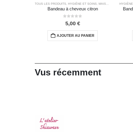
TOUS LES PRODUITS
,
HYGIÈNE ET SOINS
,
MAISON ZÉRO DÉCHET
HYGIÈNE
Bandeau à cheveux citron
Band
0
out of 5
5,00
€
AJOUTER AU PANIER
Vus récemment