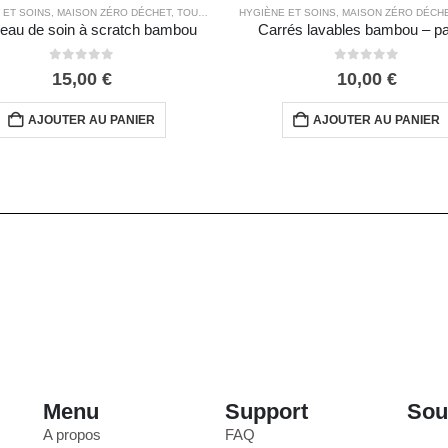
 ET SOINS
,
MAISON ZÉRO DÉCHET
,
TOUS LES PRODUITS
HYGIÈNE ET SOINS
,
MAISON ZÉRO DÉCH
eau de soin à scratch bambou
Carrés lavables bambou – pa
0
out of 5
0
out of 5
15,00
€
10,00
€
AJOUTER AU PANIER
AJOUTER AU PANIER
Menu
Support
Sou
A propos
FAQ