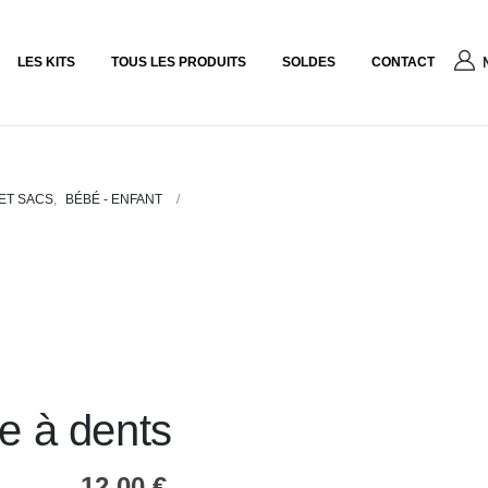
LES KITS
TOUS LES PRODUITS
SOLDES
CONTACT
ET SACS
,
BÉBÉ - ENFANT
se à dents
12,00
€